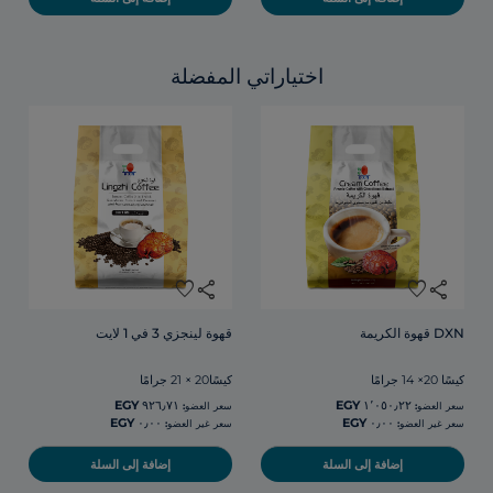
اختياراتي المفضلة
favorite
share
favorite
share
DXN قهوة الكريمة
قهوة لينجزي 3 في 1 لايت
كيسًا 20× 14 جرامًا
كيسًا20 × 21 جرامًا
سعر العضو:
سعر العضو:
سعر غير العضو:
سعر غير العضو:
إضافة إلى السلة
إضافة إلى السلة