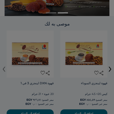
موصى به لك
‹
›
favorite
share
favorite
share
قهوة لينجزي السوداء
قهوة DXN لينجزي 3 في 1
كيس 20× 4.5 جرام
20 عبوة × 21 جرام
سعر العضو:
سعر العضو:
سعر غير العضو:
سعر غير العضو:
إضافة إلى السلة
إضافة إلى السلة