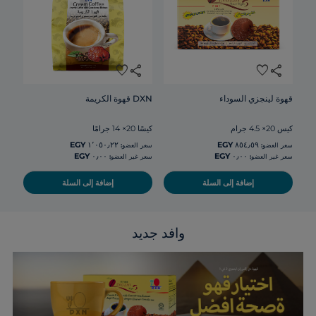
favorite
share
favorite
share
قهوة لينجزي السوداء
DXN قهوة الكريمة
كيس 20× 4.5 جرام
كيسًا 20× 14 جرامًا
سعر العضو:
سعر العضو:
سعر غير العضو:
سعر غير العضو:
إضافة إلى السلة
إضافة إلى السلة
وافد جديد